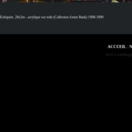
Echiquier, 28x2m - acrylique sur toile (Collection Amen Bank) 1998-1999
ACCUEIL
|
N
2014 © AdelMegdich